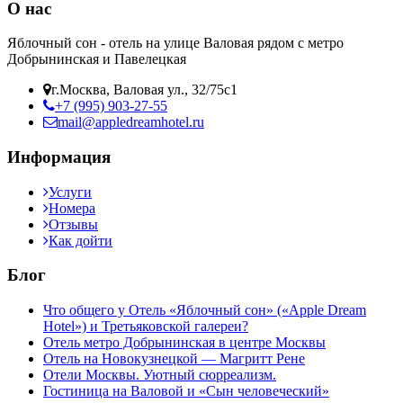
О нас
Яблочный сон - отель на улице Валовая рядом с метро
Добрынинская и Павелецкая
г.Москва, Валовая ул., 32/75с1
+7 (995) 903-27-55
mail@appledreamhotel.ru
Информация
Услуги
Номера
Отзывы
Как дойти
Блог
Что общего у Отель «Яблочный сон» («Apple Dream
Hotel») и Третьяковской галереи?
Отель метро Добрынинская в центре Москвы
Отель на Новокузнецкой — Магритт Рене
Отели Москвы. Уютный сюрреализм.
Гостиница на Валовой и «Сын человеческий»